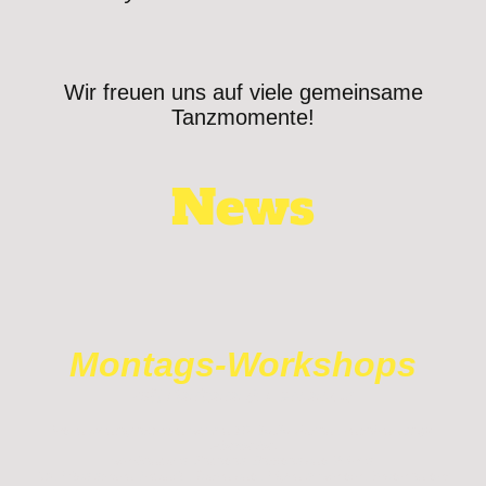
Wir freuen uns auf viele gemeinsame
Tanzmomente!
News
Montags-Workshops
mit Barbara & Fernando
Jeden Montag arbeiten wir von 19–20:30 Uhr an zentralen
Tango-
Elementen
wie Ganchos, Sacadas, Barridas und Voleos.
Im Fokus stehen Technik, Führen und Folgen sowie die Freude an der