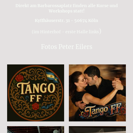
Direkt am Barbarossaplatz finden alle Kurse und
Workshops statt!
Kyffhäuserstr. 31 - 50674 Köln
)
(im Hinterhof - erste Halle links
Fotos Peter Eilers